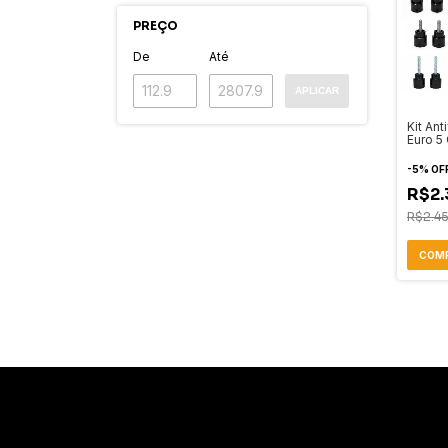
PREÇO
De
Até
APLICAR
Kit Ant
Euro 5
Chave
Proteç
-
5
%
OF
R$2.
R$2.45