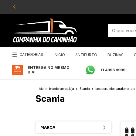
CATEGORIAS
INÍCIO
ANTIFURTO
BUZINAS
ENTREGA NO MESMO
11 4996 9999
DIA!
Início
>
breadcrumbs.loja
>
Scania
>
breadcrumbs.paralama-dian
Scania
MARCA