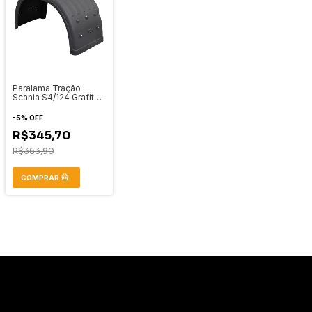
Paralama Tração
Scania S4/124 Grafite
Paralelo Rodoplast
-
5
%
OFF
R$345,70
R$363,90