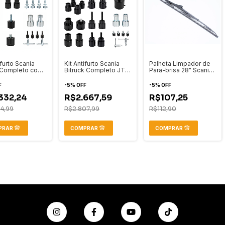
ifurto Scania
Kit Antifurto Scania
Palheta Limpador de
 Completo com
Bitruck Completo JTN
Para-brisa 28" Scania
 Segredo e
Proteção de Módulos
NTG Série 6 Após
ão de Módulo
Eletrônicos
2019 com Esguicho e
F
-
5
%
OFF
-
5
%
OFF
Suporte
332,24
R$2.667,59
R$107,25
4,99
R$2.807,99
R$112,90