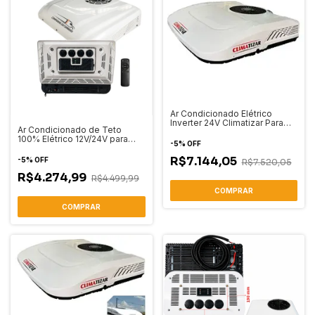
Ar Condicionado Elétrico
Inverter 24V Climatizar Para
Ar Condicionado de Teto
Caminhão Cabine
100% Elétrico 12V/24V para
-
5
%
OFF
Caminhão
R$7.144,05
-
5
%
OFF
R$7.520,05
R$4.274,99
R$4.499,99