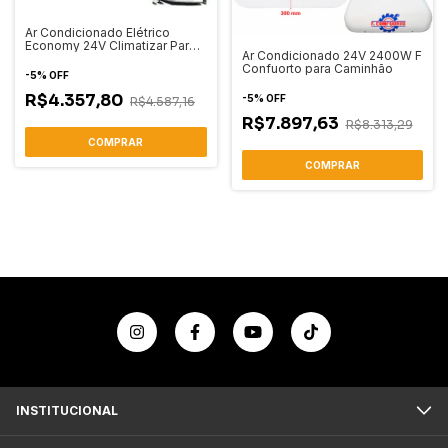
Ar Condicionado Elétrico
Economy 24V Climatizar Para
Ar Condicionado 24V 2400W F
Caminhão Cabine
Confuorto para Caminhão
-
5
%
OFF
R$4.357,80
-
5
%
OFF
R$4.587,16
R$7.897,63
R$8.313,29
INSTITUCIONAL