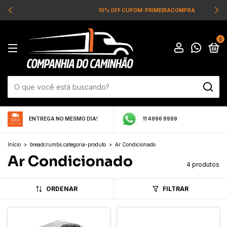
10% OFF CUPOM: PRIMEIRACOMPRA
0
ENTREGA NO MESMO DIA!
11 4996 9999
Início
>
breadcrumbs.categoria-produto
>
Ar Condicionado
Ar Condicionado
4 produtos
ORDENAR
FILTRAR